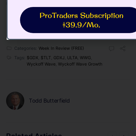
UUP不感兴趣。
ProTraders Subscription
$39.9/Mo.
Categories:
Week In Review (FREE)
Tags:
$GDX
,
$TLT
,
GDXJ
,
ULTA
,
WWG
,
Wyckoff Wave
,
Wyckoff Wave Growth
Todd Butterfield