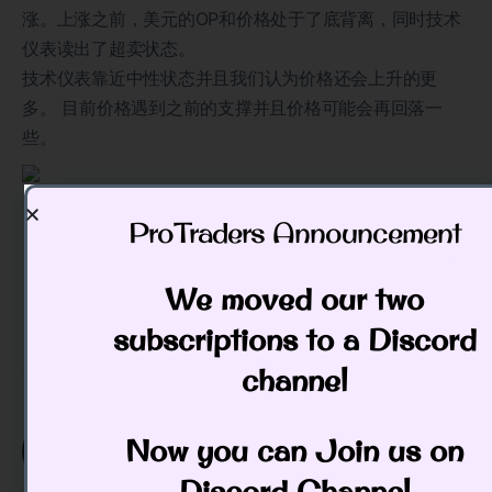
涨。上涨之前，美元的OP和价格处于了底背离，同时技术
仪表读出了超卖状态。
技术仪表靠近中性状态并且我们认为价格还会上升的更
多。 目前价格遇到之前的支撑并且价格可能会再回落一
些。
ProTraders Announcement​
Categories:
Week In Review (FREE)
We moved our two
Tags:
$GDX
,
$TLT
,
GDXJ
,
WWG
,
Wyckoff
Wave
,
Wyckoff Wave Growth
subscriptions to a Discord
channel
Now you can Join us on
Todd Butterfield
Discord Channel