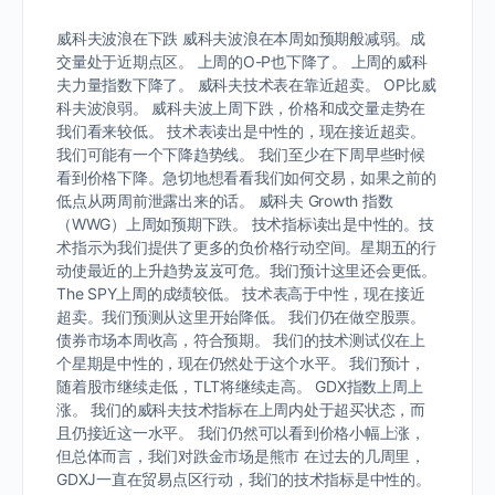
威科夫波浪在下跌 威科夫波浪在本周如预期般减弱。成
交量处于近期点区。 上周的O-P也下降了。 上周的威科
夫力量指数下降了。 威科夫技术表在靠近超卖。 OP比威
科夫波浪弱。 威科夫波上周下跌，价格和成交量走势在
我们看来较低。 技术表读出是中性的，现在接近超卖。
我们可能有一个下降趋势线。 我们至少在下周早些时候
看到价格下降。急切地想看看我们如何交易，如果之前的
低点从两周前泄露出来的话。 威科夫 Growth 指数
（WWG）上周如预期下跌。 技术指标读出是中性的。技
术指示为我们提供了更多的负价格行动空间。星期五的行
动使最近的上升趋势岌岌可危。我们预计这里还会更低。
The SPY上周的成绩较低。 技术表高于中性，现在接近
超卖。我们预测从这里开始降低。 我们仍在做空股票。
债券市场本周收高，符合预期。 我们的技术测试仪在上
个星期是中性的，现在仍然处于这个水平。 我们预计，
随着股市继续走低，TLT将继续走高。 GDX指数上周上
涨。 我们的威科夫技术指标在上周内处于超买状态，而
且仍接近这一水平。 我们仍然可以看到价格小幅上涨，
但总体而言，我们对跌金市场是熊市 在过去的几周里，
GDXJ一直在贸易点区行动，我们的技术指标是中性的。