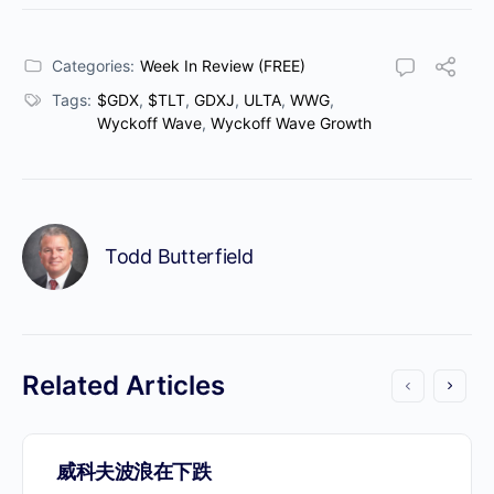
We moved our two
Categories:
Week In Review (FREE)
subscriptions to a Discord
Tags:
$GDX
,
$TLT
,
GDXJ
,
ULTA
,
WWG
,
Wyckoff Wave
,
Wyckoff Wave Growth
channel
Now you can Join us on
Discord Channel
Todd Butterfield
ProTraders Subscription
$39.9/Mo.
Related Articles
威科夫波浪在下跌